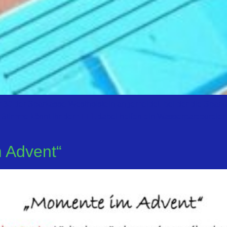
ür 30 der Sparkasse Westholstein angemeldet, bei der die Spark
 Stimme könnt ihr dem FFL dabei helfen ein Wasserparcourelem
 Advent“