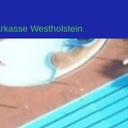
ir öffnen wieder unsere Tore, Becken und Rutschen!Am Sonntag
Musik vom Feuerwehr Musikzug Lägerdorf bieten das Ambiente 
ppt euch eure Saisonkarten zum Vorteilspreis, an […]
arkasse Westholstein