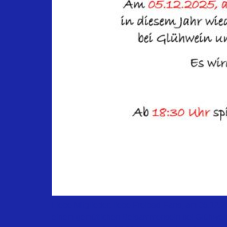
Liebe Mitglieder, liebe Freibad-Fans, am 05.12.2
einem gemütlichen Beisammensein bei Glühwein