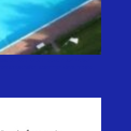
asse 30.000 € für 30 Projekte in den Kreisen
ent anzuschaffen, abstimmen könnt ihr dabei