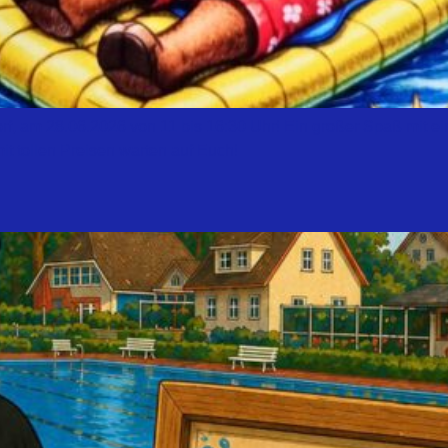
orf, am 28.06.2026 von 11 bis 16:30 Uhr! Ein großer Spaß mit
it tollen Preisen warten auf Euch!