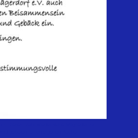
h in diesem Jahr wieder seine Mitglieder zu
ird gebeten, einen eigenen Becher