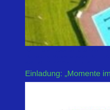
Der FFL hat sich dieses Jahr bei der Aktion 30 f
Steinburg und Dithmarschen vergibt. Durch Eure
täglich vom 24.02.2026 ab 12 Uhr bis […]
Einladung: „Momente im