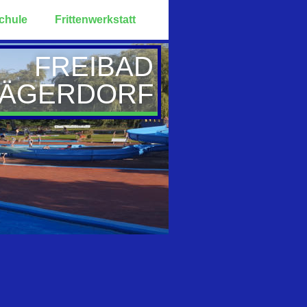
chule
Frittenwerkstatt
FREIBAD
LÄGERDORF