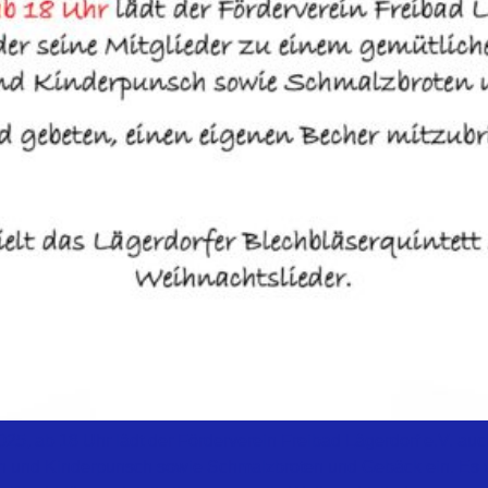
025, ab 18 Uhr lädt der Förderverein Freibad Lägerdorf e.V. auc
 und Kinderpunsch sowie Schmalzbroten und Gebäck ein. Es w