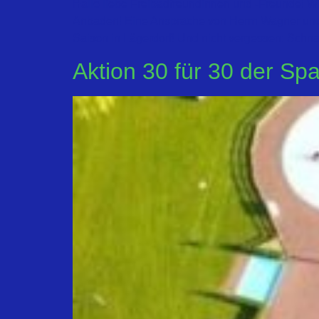
Hallo liebe Freibadfreundinnen und -Freunde! W
Anbaden! Eine Ansprache von Herrn Wagner und 
Saison in Lägerdorf! Und nicht vergessen: Schna
Aktion 30 für 30 der Sp