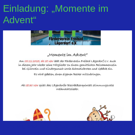
Einladung: „Momente im
Advent“
Liebe Mitglieder, liebe Freibad-Fans, am 05.12.2025, ab 18
Uhr lädt der Förderverein Freibad Lägerdorf e.V. auch in