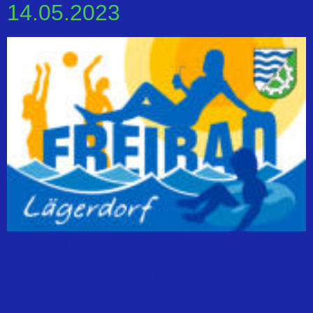
14.05.2023
Das Freibad Lägerdorf öffnet wieder seine Tore! Am
Sonntag, den 14.05.23 feiern wir unsere Eröffnung der
Badesaison mit einem tollen Rahmenprogramm: 11:00
Uhr:Eröffnung 12:30 Uhr:Konzert Musikzug der freiwilligen
Feuerwehr Lägerdorf 13:30 UhrEröffnungsansprache